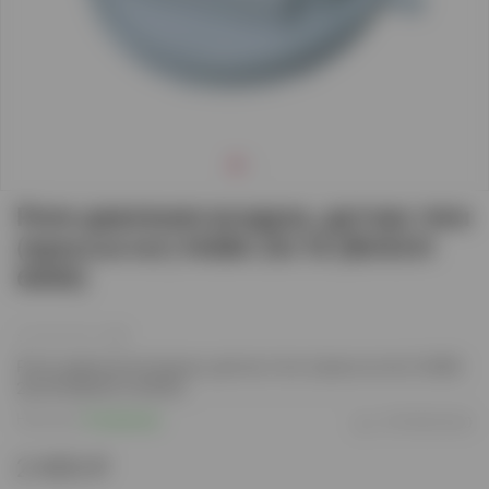
Реле давления воздуха, датчик тяги
(прессостат) HUBA 26/18 (BOSCH
6000)
(0)
Реле давления воздуха, датчик тяги (прессостат) HUBA
26/18 (BOSCH 6000)
Наличие:
В наличии
арт.
87161567440
2 400 ₽