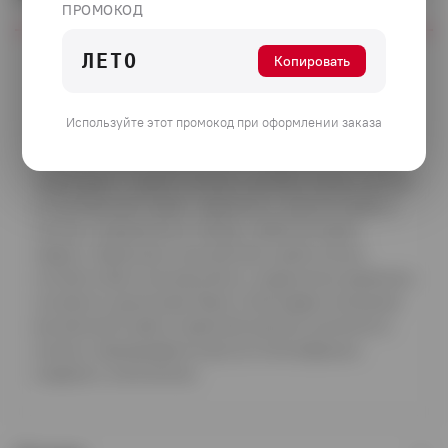
ПРОМОКОД
ЛЕТО
Конус Термо устанавливается на окончание
Копировать
дымовой трубы Термо и выполняет тройную
функцию: Защищает слой изоляции от попадания
Используйте этот промокод при оформлении заказа
атмосферных осадков, является переходным
элементом для изделий зонт и дефлектор, а также
переходом с термо на моно систему. Конус состоит
из внутренней трубы, наружного участка трубы и
конуса, соединенных между собой методом
сварки. Наружная и внутренняя труба конуса
соответствуют внутреннему и наружному диаметру
основного дымохода Термо. Благодаря смыканию
внутренней трубы и верхней кромки усеченного
конуса, перекрывается доступ атмосферных
осадков к утеплителю.