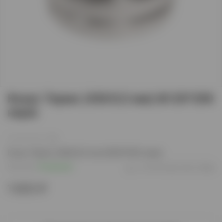
Конус Термо (430/0,5 мм) Ф120*200
нерж
(0)
Конус Термо (430/0,5 мм) Ф120*200 нерж
Наличие:
В наличии
арт.
TS.FRT.KNS.0120.71894
1 600 ₽